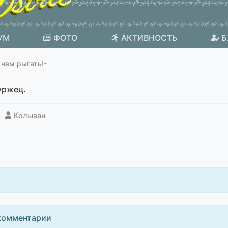
УМ
ФОТО
АКТИВНОСТЬ
Б
, чем рыгать!-
буржец.
Колыван
комментарии