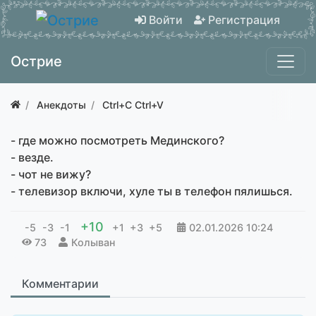
Войти
Регистрация
Острие
Анекдоты
Ctrl+C Ctrl+V
- где можно посмотреть Мединского?
- везде.
- чот не вижу?
- телевизор включи, хуле ты в телефон пялишься.
+10
-5
-3
-1
+1
+3
+5
02.01.2026
10:24
73
Колыван
Комментарии