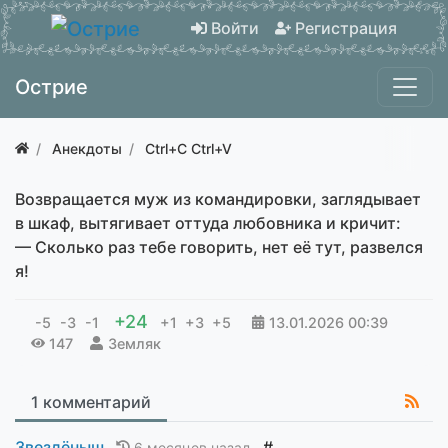
Войти
Регистрация
Острие
Анекдоты
Ctrl+C Ctrl+V
Возвращается муж из командировки, заглядывает
в шкаф, вытягивает оттуда любовника и кричит:
— Сколько раз тебе говорить, нет её тут, развелся
я!
+24
-5
-3
-1
+1
+3
+5
13.01.2026
00:39
147
Земляк
1 комментарий
Звездёныш
#
6 месяцев назад