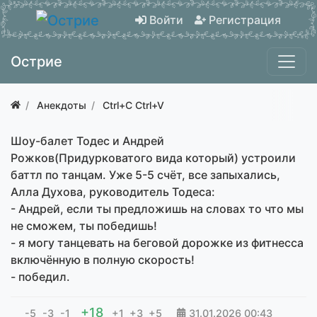
Войти
Регистрация
Острие
Анекдоты
Ctrl+C Ctrl+V
Шоу-балет Тодес и Андрей
Рожков(Придурковатого вида который) устроили
баттл по танцам. Уже 5-5 счёт, все запыхались,
Алла Духова, руководитель Тодеса:
- Андрей, если ты предложишь на словах то что мы
не сможем, ты победишь!
- я могу танцевать на беговой дорожке из фитнесса
включённую в полную скорость!
- победил.
+18
-5
-3
-1
+1
+3
+5
31.01.2026
00:43