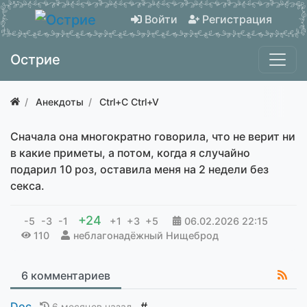
Войти
Регистрация
Острие
Анекдоты
Ctrl+C Ctrl+V
Сначала она многократно говорила, что не верит ни
в какие приметы, а потом, когда я случайно
подарил 10 роз, оставила меня на 2 недели без
секса.
+24
-5
-3
-1
+1
+3
+5
06.02.2026
22:15
110
неблагонадёжный Нищеброд
6 комментариев
Doc
#
6 месяцев назад