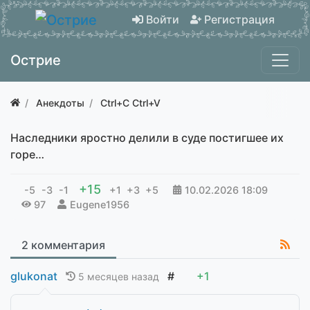
Войти
Регистрация
Острие
Анекдоты
Ctrl+C Ctrl+V
Наследники яростно делили в суде постигшее их
горе…
+15
-5
-3
-1
+1
+3
+5
10.02.2026
18:09
97
Eugene1956
2 комментария
glukonat
#
+1
5 месяцев назад