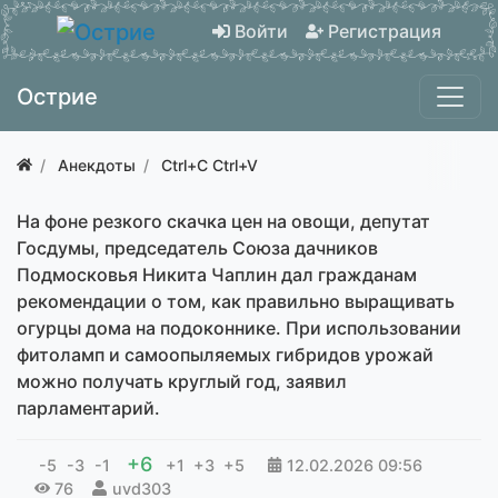
Войти
Регистрация
Острие
Анекдоты
Ctrl+C Ctrl+V
На фоне резкого скачка цен на овощи, депутат
Госдумы, председатель Союза дачников
Подмосковья Никита Чаплин дал гражданам
рекомендации о том, как правильно выращивать
огурцы дома на подоконнике. При использовании
фитоламп и самоопыляемых гибридов урожай
можно получать круглый год, заявил
парламентарий.
+6
-5
-3
-1
+1
+3
+5
12.02.2026
09:56
76
uvd303