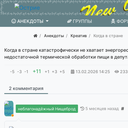
АНЕКДОТЫ
ГРУППЫ
ФОР
Анекдоты
Креатив
Когда в стране
Когда в стране катастрофически не хватает энергоре
недостаточной термической обработки пищи в депут
+11
-5
-3
-1
+1
+3
+5
13.02.2026
14:25
233
2 комментария
#
5 месяцев назад
неблагонадёжный Нищеброд