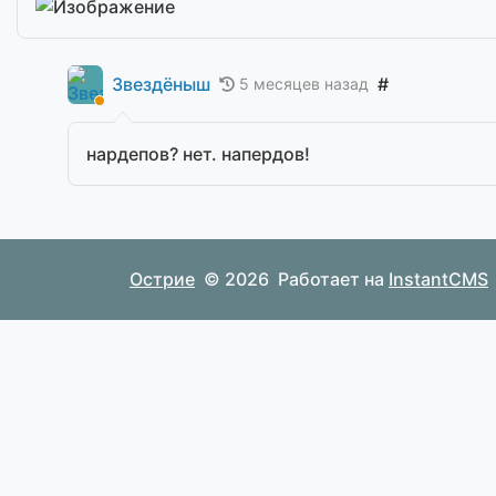
Звездёныш
#
5 месяцев назад
нардепов? нет. напердов!
Острие
© 2026
Работает на
InstantCMS