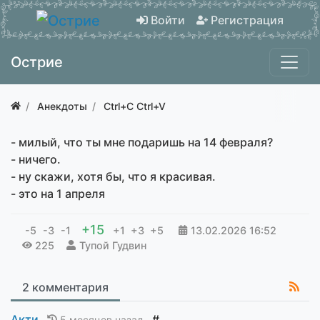
Войти
Регистрация
Острие
Анекдоты
Ctrl+C Ctrl+V
- милый, что ты мне подаришь на 14 февраля?
- ничего.
- ну скажи, хотя бы, что я красивая.
- это на 1 апреля
+15
-5
-3
-1
+1
+3
+5
13.02.2026
16:52
225
Тупой Гудвин
2 комментария
Акти
#
5 месяцев назад