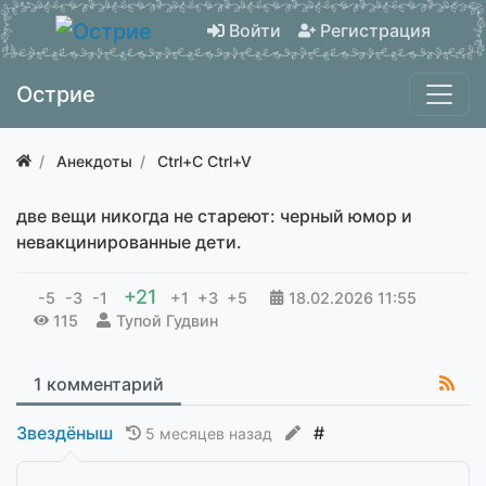
Войти
Регистрация
Острие
Анекдоты
Ctrl+C Ctrl+V
две вещи никогда не стареют: черный юмор и
невакцинированные дети.
+21
-5
-3
-1
+1
+3
+5
18.02.2026
11:55
115
Тупой Гудвин
1 комментарий
Звездёныш
#
5 месяцев назад