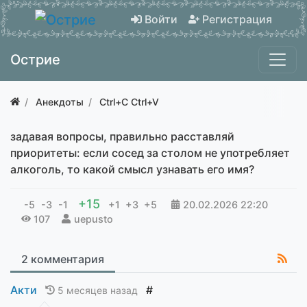
Войти
Регистрация
Острие
Анекдоты
Ctrl+C Ctrl+V
задавая вопросы, правильно расставляй
приоритеты: если сосед за столом не употребляет
алкоголь, то какой смысл узнавать его имя?
+15
-5
-3
-1
+1
+3
+5
20.02.2026
22:20
107
uepusto
2 комментария
Акти
#
5 месяцев назад