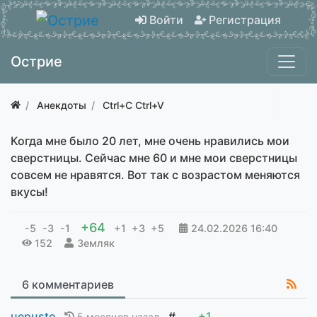
Войти
Регистрация
Острие
Анекдоты
Ctrl+C Ctrl+V
Когда мне было 20 лет, мне очень нравились мои
сверстницы. Сейчас мне 60 и мне мои сверстницы
совсем не нравятся. Вот так с возрастом меняются
вкусы!
+64
-5
-3
-1
+1
+3
+5
24.02.2026
16:40
152
Земляк
6 комментариев
uepusto
#
+1
5 месяцев назад