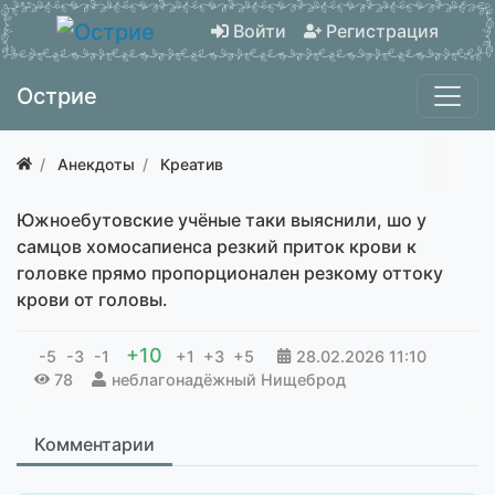
Войти
Регистрация
Острие
Анекдоты
Креатив
Южноебутовские учёные таки выяснили, шо у
самцов хомосапиенса резкий приток крови к
головке прямо пропорционален резкому оттоку
крови от головы.
+10
-5
-3
-1
+1
+3
+5
28.02.2026
11:10
78
неблагонадёжный Нищеброд
Комментарии