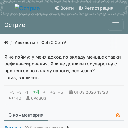
Войти
Регистрация
Острие
Анекдоты
Ctrl+C Ctrl+V
Я не пойму: у меня доход по вкладу меньше ставки
рефинансирования. Я ж не должен государству с
процентов по вкладу налоги, серьёзно?
Плиз, в камент.
+4
-5
-3
-1
+1
+3
+5
01.03.2026
13:23
140
uvd303
3 комментария
Земляк
#
5 месяцев назад