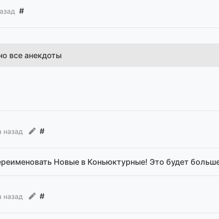
#
азад
но все анекдоты
#
а назад
ереименовать Новые в Коньюктурные! Это будет больше
#
а назад