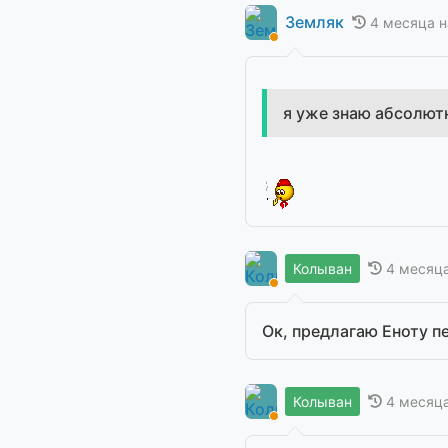
Земляк
4 месяца н
я уже знаю абсолют
4 месяц
Колыван
Ок, предлагаю Еноту п
4 месяц
Колыван