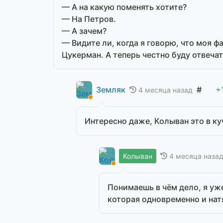
— А на какую поменять хотите?
— На Петров.
— А зачем?
— Видите ли, когда я говорю, что моя ф
Цукерман. А теперь честно буду отвеча
Земляк
#
+
4 месяца назад
Интересно даже, Колыван это в ку
4 месяца наза
Колыван
Понимаешь в чём дело, я уж
которая одновременно и нат