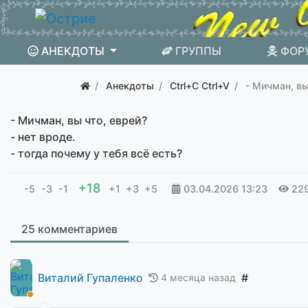
АНЕКДОТЫ
ГРУППЫ
ФОР
Анекдоты
Ctrl+C Ctrl+V
- Мичман, вы
- Мичман, вы что, еврей?
- нет вроде.
- тогда почему у тебя всё есть?
+18
-5
-3
-1
+1
+3
+5
03.04.2026
13:23
22
25 комментариев
Виталий Гупаленко
#
4 месяца назад