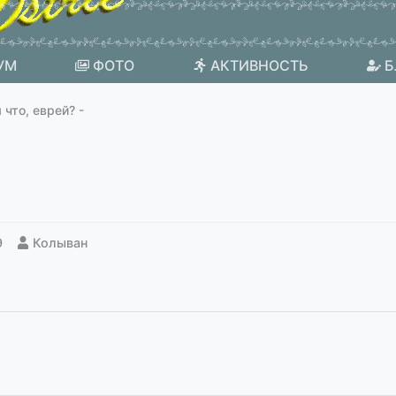
УМ
ФОТО
АКТИВНОСТЬ
Б
 что, еврей? -
9
Колыван