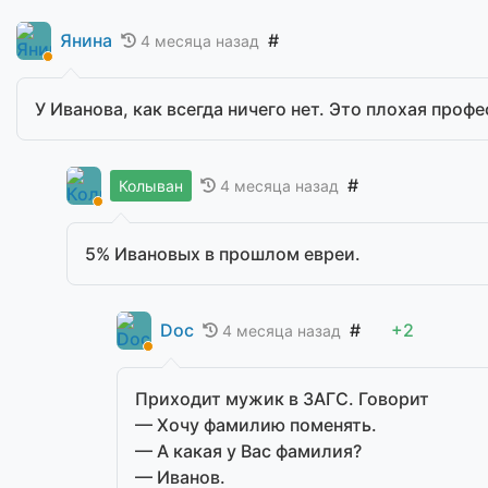
Янина
#
4 месяца назад
У Иванова, как всегда ничего нет. Это плохая проф
#
4 месяца назад
Колыван
5% Ивановых в прошлом евреи.
Doc
#
+2
4 месяца назад
Приходит мужик в ЗАГС. Говорит
— Хочу фамилию поменять.
— А какая у Вас фамилия?
— Иванов.