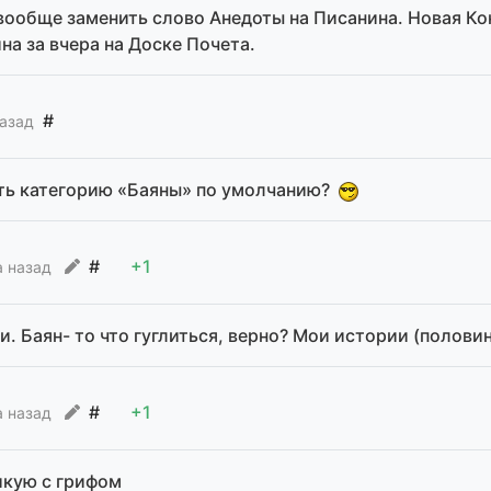
вообще заменить слово Анедоты на Писанина. Новая Ко
а за вчера на Доске Почета.
#
азад
ть категорию «Баяны» по умолчанию?
#
+1
а назад
и. Баян- то что гуглиться, верно? Мои истории (полови
#
+1
а назад
икую с грифом