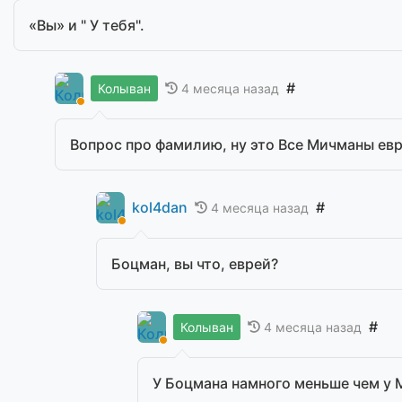
«Вы» и " У тебя".
#
4 месяца назад
Колыван
Вопрос про фамилию, ну это Все Мичманы евр
kol4dan
#
4 месяца назад
Боцман, вы что, еврей?
#
4 месяца назад
Колыван
У Боцмана намного меньше чем у 