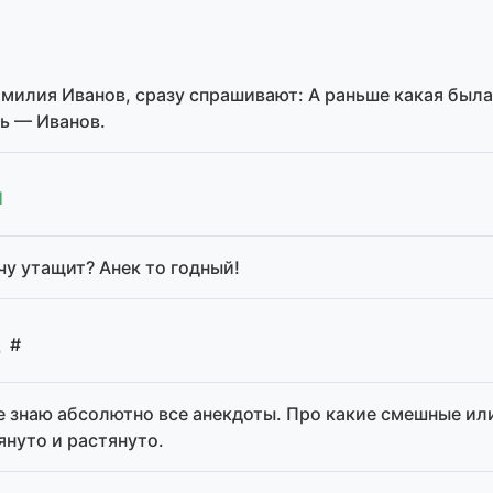
амилия Иванов, сразу спрашивают: А раньше какая была.
ть — Иванов.
1
чу утащит? Анек то годный!
#
д
е знаю абсолютно все анекдоты. Про какие смешные или 
януто и растянуто.