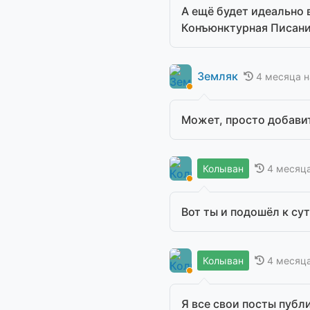
А ещё будет идеально 
Конъюнктурная Писанин
Земляк
4 месяца н
Может, просто добави
4 месяц
Колыван
Вот ты и подошёл к сут
4 месяц
Колыван
Я все свои посты публ