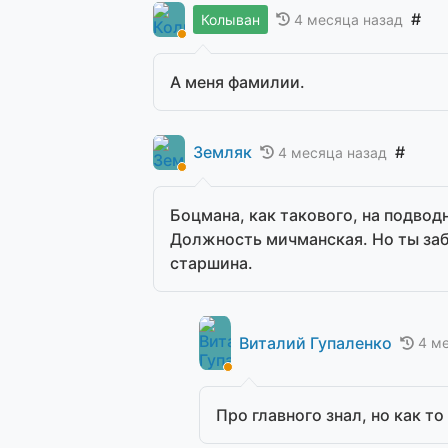
#
4 месяца назад
Колыван
А меня фамилии.
Земляк
#
4 месяца назад
Боцмана, как такового, на подвод
Должность мичманская. Но ты заб
старшина.
Виталий Гупаленко
4 м
Про главного знал, но как т