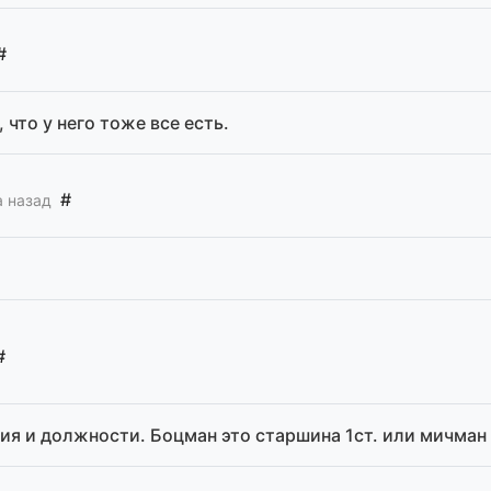
#
, что у него тоже все есть.
#
а назад
#
ния и должности. Боцман это старшина 1ст. или мичман