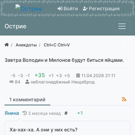
Войти
Регистрация
Острие
Анекдоты
Ctrl+C Ctrl+V
Завтра Володин и Милонов будут биться яйцами.
+35
-5
-3
-1
+1
+3
+5
11.04.2026
21:11
84
неблагонадёжный Нищеброд
1 комментарий
Янина
#
+1
3 месяца назад
Ха-хах-ха. А они у них есть?