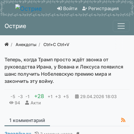
Войти
Регистрация
Острие
Анекдоты
Ctrl+C Ctrl+V
Теперь, когда Трамп просто ждёт звонка от
руководства Ирана, у Вована и Лексуса появился
шанс получить Нобелевскую премию мира и
закончить эту войну.
+28
-5
-3
-1
+1
+3
+5
29.04.2026
18:03
94
Акти
1 комментарий
Звездёныш
#
3 месяца назад