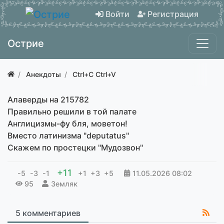
Войти
Регистрация
Острие
Анекдоты
Ctrl+C Ctrl+V
Алаверды на 215782
Правильно решили в той палате
Англицизмы-фу бля, моветон!
Вместо латинизма "deputatus"
Скажем по простецки "Мудозвон"
+11
-5
-3
-1
+1
+3
+5
11.05.2026
08:02
95
Земляк
5 комментариев