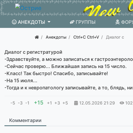
АНЕКДОТЫ
ГРУППЫ
ФОР
Анекдоты
Ctrl+C Ctrl+V
Диалог с
Диалог с регистратурой
-Здравствуйте, а можно записаться к гастроэнтероло
-Сейчас проверю... Ближайшая запись на 15 число.
-Класс! Так быстро! Спасибо, записывайте!
-На 15 июля...
-Тогда и к невропатологу записывайте, а то, блядь, н
+15
-5
-3
-1
+1
+3
+5
12.05.2026
21:29
102
Комментарии