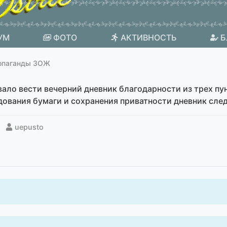
УМ
ФОТО
АКТИВНОСТЬ
Б
опаганды ЗОЖ
ло вести вечерний дневник благодарности из трех пу
ования бумаги и сохранения приватности дневник следу
uepusto