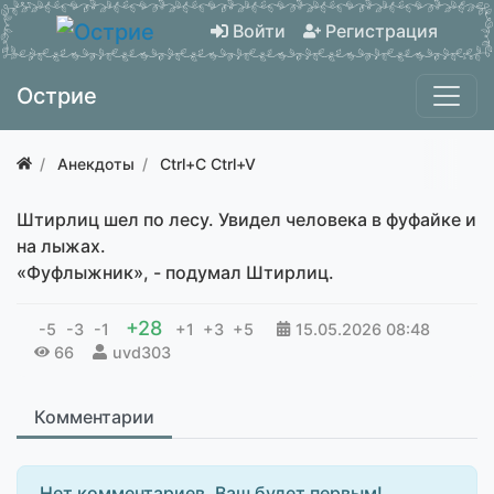
Войти
Регистрация
Острие
Анекдоты
Ctrl+C Ctrl+V
Штирлиц шел по лесу. Увидел человека в фуфайке и
на лыжах.
«Фуфлыжник», - подумал Штирлиц.
+28
-5
-3
-1
+1
+3
+5
15.05.2026
08:48
66
uvd303
Комментарии
Нет комментариев. Ваш будет первым!