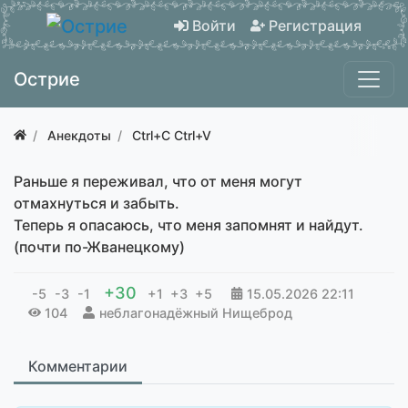
Войти
Регистрация
Острие
Анекдоты
Ctrl+C Ctrl+V
Раньше я переживал, что от меня могут
отмахнуться и забыть.
Теперь я опасаюсь, что меня запомнят и найдут.
(почти по-Жванецкому)
+30
-5
-3
-1
+1
+3
+5
15.05.2026
22:11
104
неблагонадёжный Нищеброд
Комментарии