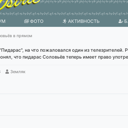
УМ
ФОТО
АКТИВНОСТЬ
Б
овьёв в прямом
Пидарас", на что пожаловался один из телезрителей. Р
онял, что пидарас Соловьёв теперь имеет право употр
3
Земляк