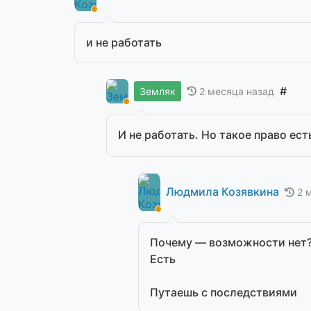
и не работать
#
2 месяца назад
Земляк
И не работать. Но такое право ес
Людмила Козявкина
2 
Почему — возможности нет
Есть
Путаешь с последствиями