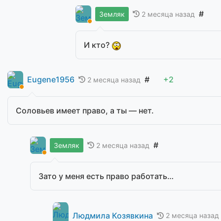
#
2 месяца назад
Земляк
И кто?
Eugene1956
#
+2
2 месяца назад
Соловьев имеет право, а ты — нет.
#
2 месяца назад
Земляк
Зато у меня есть право работать…
Людмила Козявкина
2 месяца назад