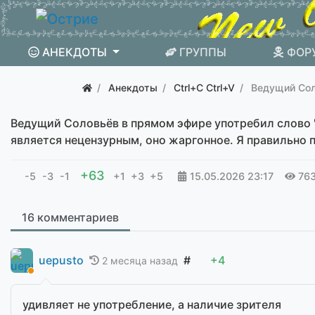
АНЕКДОТЫ
ГРУППЫ
ФОР
Анекдоты
Ctrl+C Ctrl+V
Ведущий Сол
Ведущий Соловьёв в прямом эфире употребил слово "
является нецензурным, оно жаргонное. Я правильно п
+63
-5
-3
-1
+1
+3
+5
15.05.2026
23:17
76
16 комментариев
uepusto
#
+4
2 месяца назад
удивляет не употребление, а наличие зрителя