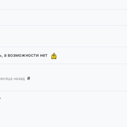
ть, а возможности нет
#
месяца назад
?