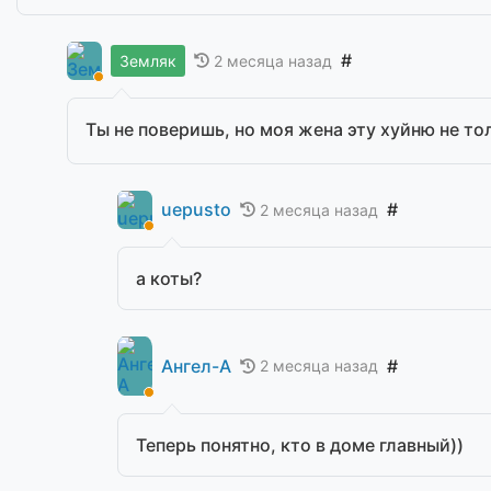
#
2 месяца назад
Земляк
Ты не поверишь, но моя жена эту хуйню не то
uepusto
#
2 месяца назад
а коты?
Ангел-А
#
2 месяца назад
Теперь понятно, кто в доме главный))