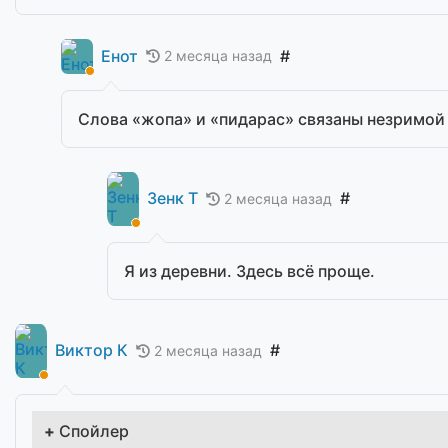
Енот
#
2 месяца назад
Слова «жопа» и «пидарас» связаны незримо
Зенк Т
#
2 месяца назад
Я из деревни. Здесь всё проще.
Виктор К
#
2 месяца назад
Спойлер