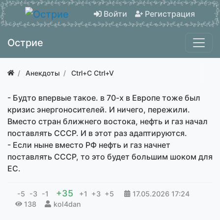
Войти
Регистрация
Острие
Анекдоты
Ctrl+C Ctrl+V
- Будто впервые такое. в 70-х в Европе тоже был
кризис энергоносителей. И ничего, пережили.
Вместо стран ближнего востока, нефть и газ начал
поставлять СССР. И в этот раз адаптируются.
- Если ныне вместо РФ нефть и газ начнет
поставлять СССР, то это будет большим шоком для
ЕС.
+35
-5
-3
-1
+1
+3
+5
17.05.2026
17:24
138
kol4dan