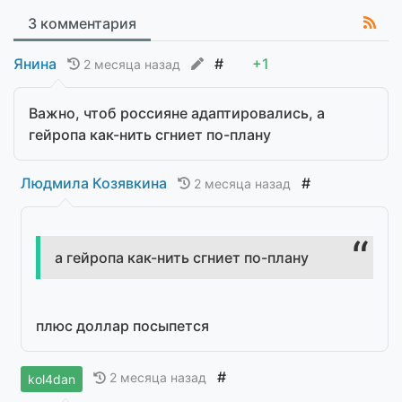
3 комментария
Янина
#
+1
2 месяца назад
Важно, чтоб россияне адаптировались, а
гейропа как-нить сгниет по-плану
Людмила Козявкина
#
2 месяца назад
а гейропа как-нить сгниет по-плану
плюс доллар посыпется
#
2 месяца назад
kol4dan