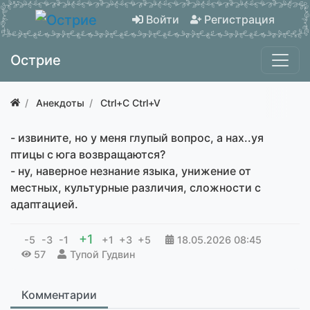
Войти
Регистрация
Острие
Анекдоты
Ctrl+C Ctrl+V
- извините, но у меня глупый вопрос, а нах..уя
птицы с юга возвращаются?
- ну, наверное незнание языка, унижение от
местных, культурные различия, сложности с
адаптацией.
+1
-5
-3
-1
+1
+3
+5
18.05.2026
08:45
57
Тупой Гудвин
Комментарии