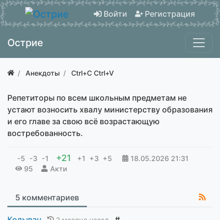
Войти
Регистрация
Острие
Анекдоты
Ctrl+C Ctrl+V
Репетиторы по всем школьным предметам не
устают возносить хвалу министерству образования
и его главе за свою всё возрастающую
востребованность.
+21
-5
-3
-1
+1
+3
+5
18.05.2026
21:31
95
Акти
5 комментариев
Колыван
#
2 месяца назад