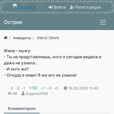
Войти
Регистрация
Острие
Анекдоты
Ctrl+C Ctrl+V
Жена – мужу:
- Ты не представляешь, кого я сегодня видела и
даже не узнала…
- И кого же?
- Откуда я знаю! Я же его не узнала!
+10
-5
-3
-1
+1
+3
+5
19.05.2026
13:42
66
Eugene1956
Комментарии