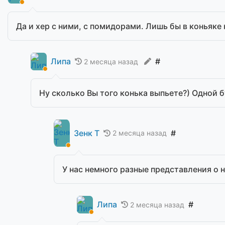
Да и хер с ними, с помидорами. Лишь бы в коньяке 
Липа
#
2 месяца назад
Ну сколько Вы того конька выпьете?) Одной б
Зенк Т
#
2 месяца назад
У нас немного разные представления о 
Липа
#
2 месяца назад