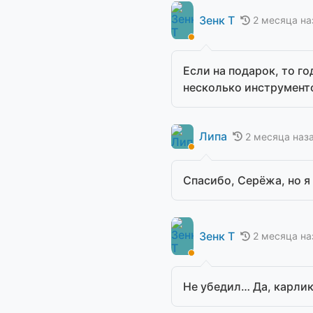
Зенк Т
2 месяца на
Если на подарок, то го
несколько инструменто
Липа
2 месяца наз
Спасибо, Серёжа, но я
Зенк Т
2 месяца на
Не убедил… Да, карлик