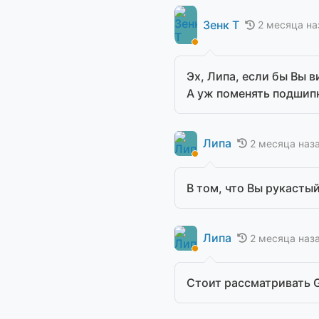
Зенк Т
2 месяца н
Эх, Липа, если бы Вы 
А уж поменять подшипн
Липа
2 месяца наз
В том, что Вы рукастый
Липа
2 месяца наз
Стоит рассматривать 