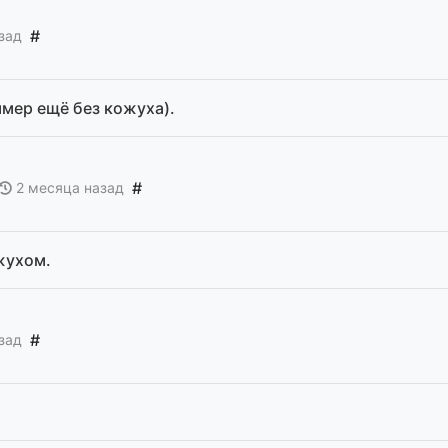
#
зад
ммер ещё без кожуха).
#
2 месяца назад
жухом.
#
зад