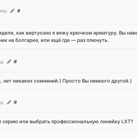
#
азад
видели, как виртуозно я вяжу крючком арматуру. Вы нав
ик на болгарке, или ещё где — раз плюнуть.
#
ад
, нет никаких сомнений.) Просто Вы немного другой.)
#
ад
G серию или выбрать профессиональную линейку LXT?