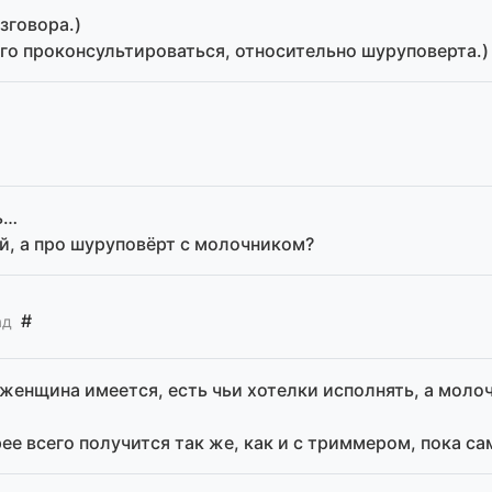
зговора.)
его проконсультироваться, относительно шуруповерта.)
ь…
ой, а про шуруповёрт с молочником?
#
ад
я женщина имеется, есть чьи хотелки исполнять, а моло
ее всего получится так же, как и с триммером, пока са