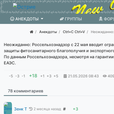
АНЕКДОТЫ
ГРУППЫ
ФОР
Анекдоты
Ctrl+C Ctrl+V
Неожиданно:
Неожиданно: Россельхознадзор с 22 мая вводит огра
защиты фитосанитарного благополучия и экспортног
По данным Россельхознадзора, несмотря на гаранти
ЕАЭС.
+18
-5
-3
-1
+1
+3
+5
21.05.2026
08:43
40
78 комментариев
Зенк Т
#
+3
2 месяца назад