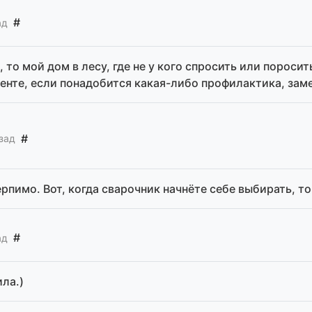
#
ад
 то мой дом в лесу, где не у кого спросить или поросит
енте, если понадобится какая-либо профилактика, замен
#
зад
пимо. Вот, когда сварочник начнёте себе выбирать, тог
#
ад
ила.)