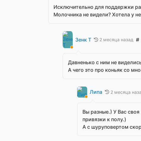
Исключительно для поддержки ра
Молочника не видели? Хотела у н
Зенк Т
#
2 месяца назад
Давненько с ним не виделис
А чего это про коньяк со мн
Липа
2 месяца наз
Вы разные.) У Вас сво
привязки к полу.)
А с шуруповертом скор