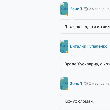
Зенк Т
2 месяца на
Я так понял, что и три
Виталий Гупаленко
Вроде Хускварна, с ко
Зенк Т
2 месяца на
Кожух сломан.