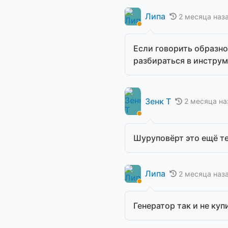
Липа
2 месяца наз
Если говорить образно,
разбираться в инструм
Зенк Т
2 месяца на
Шуруповёрт это ещё тер
Липа
2 месяца наз
Генератор так и не куп