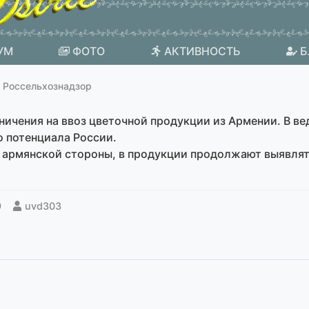
УМ
ФОТО
АКТИВНОСТЬ
Б
 Россельхознадзор
ничения на ввоз цветочной продукции из Армении. В ве
о потенциала России.
и армянской стороны, в продукции продолжают выявля
9
uvd303