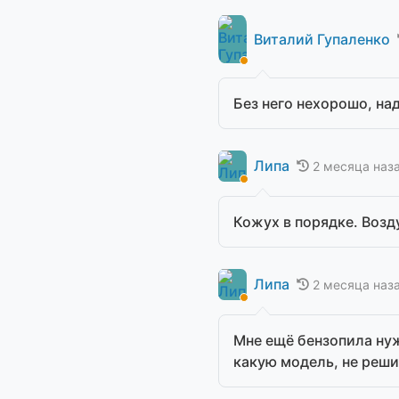
Виталий Гупаленко
Без него нехорошо, на
Липа
2 месяца наз
Кожух в порядке. Возд
Липа
2 месяца наз
Мне ещё бензопила нуж
какую модель, не решил