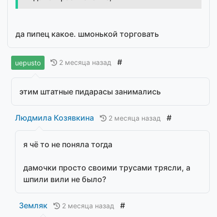
да пипец какое. шмонькой торговать
#
2 месяца назад
uepusto
этим штатные пидарасы занимались
Людмила Козявкина
#
2 месяца назад
я чё то не поняла тогда
дамочки просто своими трусами трясли, а
шпили вили не было?
Земляк
#
2 месяца назад