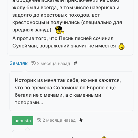
а бродячие искатели приключений на свою
жопу были всегда, в том числе наверняка и
задолго до крестовых походов. вот
крестоносцы и получились (специально для
вредных зануд,)
А против того, что Песнь песней сочинил
Сулейман, возражений значит не имеется
Земляк
#
2 месяца назад
Историк из меня так себе, но мне кажется,
что во времена Соломона по Европе ещё
бегали не с мечами, а с каменными
топорами…
#
2 месяца назад
uepusto