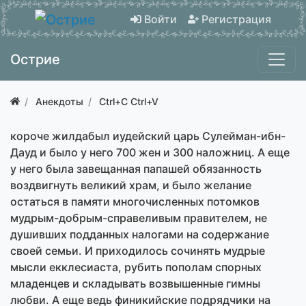
Войти
Регистрация
Острие
Анекдоты
Ctrl+C Ctrl+V
короче жилдабыл иудейский царь Сулейман-ибн-
Дауд и было у него 700 жен и 300 наложниц. А еще
у него была завещанная папашей обязанность
воздвигнуть великий храм, и было желание
остаться в памяти многочисленных потомков
мудрым-добрым-справеливым правителем, не
душивших подданных налогами на содержание
своей семьи. И приходилось сочинять мудрые
мысли екклесиаста, рубить пополам спорных
младенцев и складывать возвышенные гимны
любви. А еще ведь финикийские подрядчики на