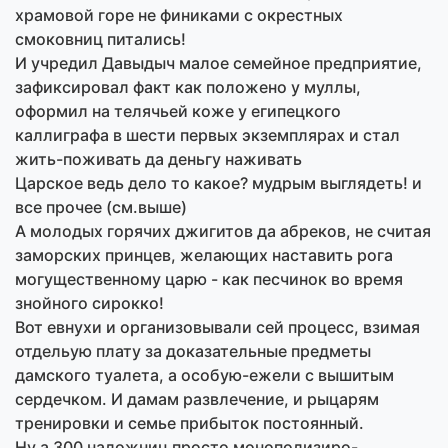
храмовой горе не финиками с окрестных
смоковниц питались!
И учредил Давыдыч малое семейное предприятие,
зафиксировал факт как положено у муллы,
оформил на телячьей коже у египецкого
каллиграфа в шести первых экземплярах и стал
жить-поживать да деньгу наживать
Царское ведь дело то какое? мудрым выглядеть! и
все прочее (см.выше)
А молодых горячих джигитов да абреков, не считая
заморских принцев, желающих наставить рога
могущественному царю - как песчинок во время
знойного сирокко!
Вот евнухи и организовывали сей процесс, взимая
отдельую плату за доказательные предметы
дамского туалета, а особую-ежели с вышитым
сердечком. И дамам развлечение, и рыцарям
тренировки и семье прибыток постоянный.
Ну а 300 наложниц просто монополизиро-