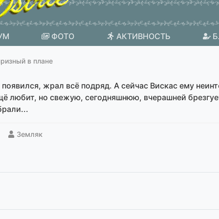
УМ
ФОТО
АКТИВНОСТЬ
Б
призный в плане
е появился, жрал всё подряд. А сейчас Вискас ему неи
ещё любит, но свежую, сегодняшнюю, вчерашней брезгует
рали...
Земляк