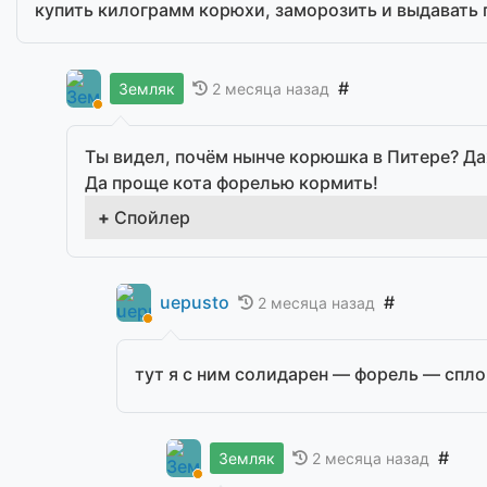
купить килограмм корюхи, заморозить и выдавать 
#
2 месяца назад
Земляк
Ты видел, почём нынче корюшка в Питере? Да
Да проще кота форелью кормить!
Спойлер
uepusto
#
2 месяца назад
тут я с ним солидарен — форель — спл
#
2 месяца назад
Земляк