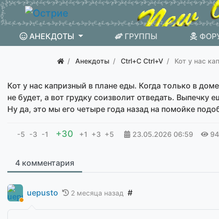
АНЕКДОТЫ
ГРУППЫ
ФОР
Анекдоты
Ctrl+C Ctrl+V
Кот у нас ка
Кот у нас капризный в плане еды. Когда только в дом
не будет, а вот грудку соизволит отведать. Выпечку 
Ну да, это мы его четыре года назад на помойке подоб
+30
-5
-3
-1
+1
+3
+5
23.05.2026
06:59
94
4 комментария
uepusto
#
2 месяца назад