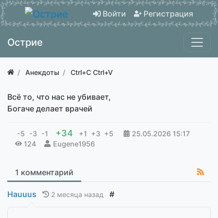
Войти
Регистрация
Острие
Анекдоты
Ctrl+C Ctrl+V
Всё то, что нас не убивает,
Богаче делает врачей
+34
-5
-3
-1
+1
+3
+5
25.05.2026
15:17
124
Eugene1956
1 комментарий
Hauuus
#
2 месяца назад