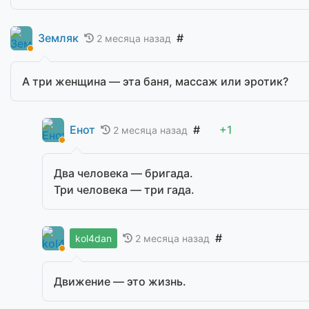
Земляк
#
2 месяца назад
А три женщина — эта баня, массаж или эротик?
Енот
#
+1
2 месяца назад
Два человека — бригада.
Три человека — три гада.
#
2 месяца назад
kol4dan
Движение — это жизнь.