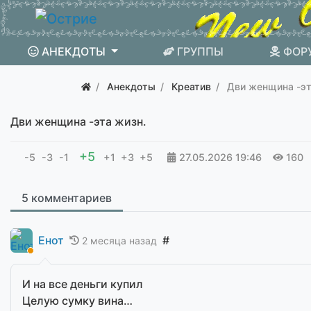
АНЕКДОТЫ
ГРУППЫ
ФОР
Анекдоты
Креатив
Дви женщина -эт
Дви женщина -эта жизн.
+5
-5
-3
-1
+1
+3
+5
27.05.2026
19:46
160
5 комментариев
Енот
#
2 месяца назад
И на все деньги купил
Целую сумку вина…