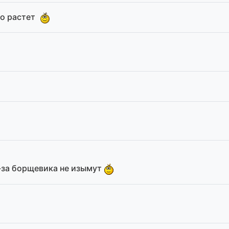
ко растет
,-за борщевика не изымут