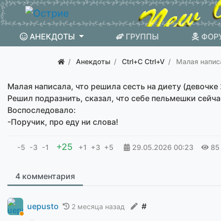
АНЕКДОТЫ
ГРУППЫ
ФОР
Анекдоты
Ctrl+C Ctrl+V
Малая напис
Малая написала, что решила сесть на диету (девочке 
Решил подразнить, сказал, что себе пельмешки сейча
Воспоследовало:
-Поручик, про еду ни слова!
+25
-5
-3
-1
+1
+3
+5
29.05.2026
00:23
85
4 комментария
uepusto
#
2 месяца назад