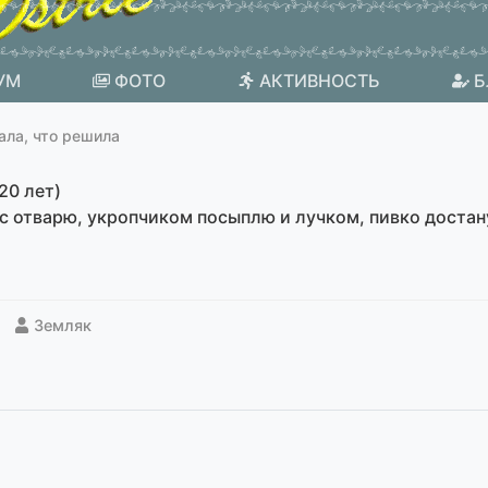
УМ
ФОТО
АКТИВНОСТЬ
Б
ала, что решила
20 лет)
с отварю, укропчиком посыплю и лучком, пивко достану
Земляк