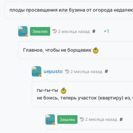
плоды просвещения или бузина от огорода недале
#
+1
2 месяца назад
Земляк
Главное, чтобы не борщевик
uepusto
#
2 месяца назад
гы-гы-гы
не боись, теперь участок (квартиру) из
#
2 месяца назад
Земляк