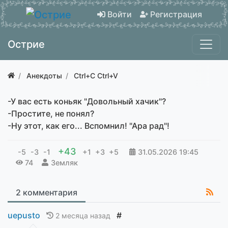
Войти
Регистрация
Острие
Анекдоты
Ctrl+C Ctrl+V
-У вас есть коньяк "Довольный хачик"?
-Простите, не понял?
-Ну этот, как его... Вспомнил! "Ара рад"!
+43
-5
-3
-1
+1
+3
+5
31.05.2026
19:45
74
Земляк
2 комментария
uepusto
#
2 месяца назад