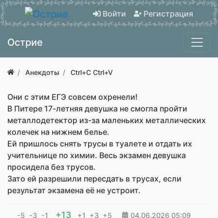
Войти
Регистрация
Острие
Анекдоты
Ctrl+C Ctrl+V
Они с этим ЕГЭ совсем охренели!
В Питере 17-летняя девушка не смогла пройти
металлодетектор из-за маленьких металлических
колечек на нижнем белье.
Ей пришлось снять трусы в туалете и отдать их
учительнице по химии. Весь экзамен девушка
просидела без трусов.
Зато ей разрешили пересдать в трусах, если
результат экзамена её не устроит.
+13
-5
-3
-1
+1
+3
+5
04.06.2026
05:09