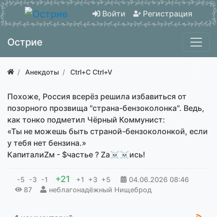
Войти
Регистрация
Острие
Анекдоты
Ctrl+C Ctrl+V
Похоже, Россия всерёз решила избавиться от
позорного прозвища "страна-бензоколонка". Ведь,
как тонко подметил Чёрный Коммунист:
«Ты не можешь быть страной-бензоколонкой, если
у тебя нет бензина.»
КапиталиZм - $частье ? Zа☠☠ись!
+21
-5
-3
-1
+1
+3
+5
04.06.2026
08:46
87
неблагонадёжный Нищеброд