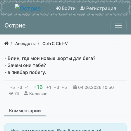
Войти
Регистрация
Острие
Анекдоты
Ctrl+C Ctrl+V
- Блин, где мои новые шорты для бега?
- Зачем они тебе?
- в пивбар побегу.
+16
-5
-3
-1
+1
+3
+5
04.06.2026
10:50
74
Колыван
Комментарии
Нет комментариев. Ваш будет первым!