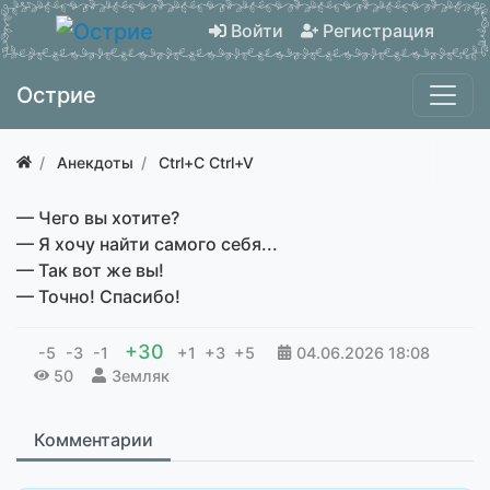
Войти
Регистрация
Острие
Анекдоты
Ctrl+C Ctrl+V
— Чего вы хотите?
— Я хочу найти самого себя...
— Так вот же вы!
— Точно! Спасибо!
+30
-5
-3
-1
+1
+3
+5
04.06.2026
18:08
50
Земляк
Комментарии