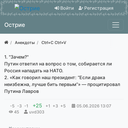
Войти
Регистрация
Острие
Анекдоты
Ctrl+C Ctrl+V
1. "Зачем?"
Путин ответил на вопрос о том, собирается ли
Россия нападать на НАТО.
2. «Как говорил наш президент: “Если драка
неизбежна, лучше бить первым”» — процитировал
Путина Лавров
+25
-5
-3
-1
+1
+3
+5
05.06.2026
13:07
45
uvd303