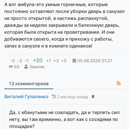
А вот амбула-это умные горничные, которые
постоянно оставляют после уборки дверь в санузел
не просто открытой, а настежь распахнутой,
дважды за неделю закрывали и балконную дверь,
которая была открыта на проветривание. И они
добиваются своего, когда я прихожу с работы,
запах в санузле и в комнате одинаков!
+20
-5
-3
-1
+1
+3
+5
05.06.2026
21:21
93
Земляк
13 комментариев
Виталий Гупаленко
#
2 месяца назад
Да, с ебанутыми не совладать, да и терпеть сил
нету, вы там временно, а вот как с соседями по
площадке?