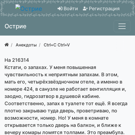
Войти
Регистрация
Острие
Анекдоты
Ctrl+C Ctrl+V
На 216314
Кстати, о запахах. У меня повышенная
чувствильность к неприятным запахам. В этом,
мать его, четырёхзвёздночном отеле, а именно в
номере 424, в санузле не работает вентилляция и,
заодно, гидрозатвор в душевой кабине.
Соответственно, запах в туалете тот ещё. Я всегда
плотно закрываю туда дверь, проветриваю, по
возможности, номер. Но! У меня в комнате
открывается только дверь на балкон, и ближе к
вечеру комары ломятся толпами. Это преамбула.