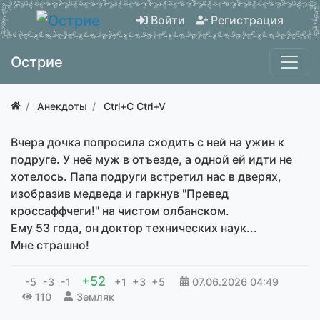
Войти
Регистрация
Острие
Анекдоты
Ctrl+C Ctrl+V
Вчера дочка попросила сходить с ней на ужин к
подруге. У неё муж в отъезде, а одной ей идти не
хотелось. Папа подруги встретил нас в дверях,
изобразив медведа и гаркнув "Превед
кроссаффчеги!" на чистом олбанском.
Ему 53 года, он доктор технических наук...
Мне страшно!
+52
-5
-3
-1
+1
+3
+5
07.06.2026
04:49
110
Земляк