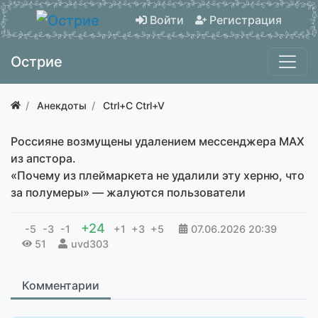
Войти
Регистрация
Острие
Анекдоты
Ctrl+C Ctrl+V
Россияне возмущены удалением мессенджера МАХ
из апстора.
«Почему из плеймаркета не удалили эту херню, что
за полумеры» — жалуются пользователи
+24
-5
-3
-1
+1
+3
+5
07.06.2026
20:39
51
uvd303
Комментарии