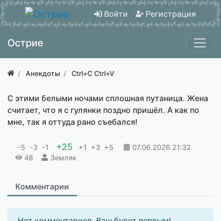
Войти
Регистрация
Острие
Анекдоты
Ctrl+C Ctrl+V
С этими белыми ночами сплошная путаница. Жена
считает, что я с гулянки поздно пришёл. А как по
мне, так я оттуда рано съебался!
+25
-5
-3
-1
+1
+3
+5
07.06.2026
21:32
48
Земляк
Комментарии
Нет комментариев. Ваш будет первым!