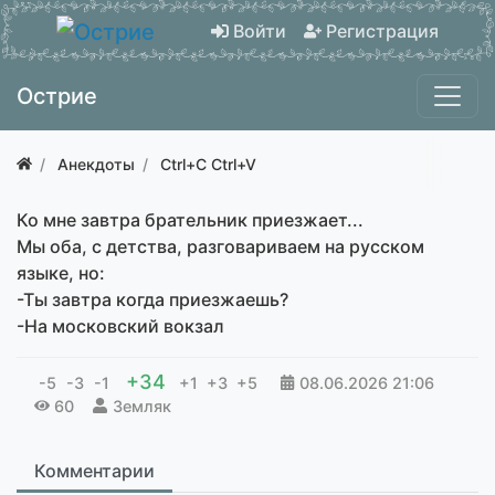
Войти
Регистрация
Острие
Анекдоты
Ctrl+C Ctrl+V
Ко мне завтра брательник приезжает...
Мы оба, с детства, разговариваем на русском
языке, но:
-Ты завтра когда приезжаешь?
-На московский вокзал
+34
-5
-3
-1
+1
+3
+5
08.06.2026
21:06
60
Земляк
Комментарии