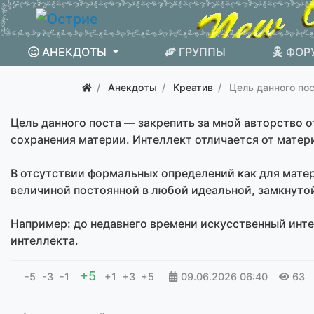
АНЕКДОТЫ
ГРУППЫ
ФОР
Анекдоты
Креатив
Цель данного по
Цель данного поста — закрепить за мной авторство 
сохранения материи. Интеллект отличается от матери
В отсутствии формальных определений как для матер
величиной постоянной в любой идеальной, замкнутой 
Например: до недавнего времени искусственный инт
интеллекта.
+5
-5
-3
-1
+1
+3
+5
09.06.2026
06:40
63