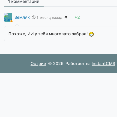
1 комментарий
Земляк
#
+2
1 месяц назад
Похоже, ИИ у тебя многовато забрал!
Острие
© 2026
Работает на
InstantCMS