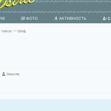
УМ
ФОТО
АКТИВНОСТЬ
Б
 такси: — Шеф,
Земляк