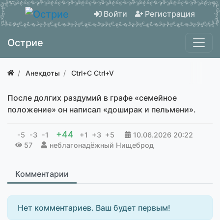
Войти
Регистрация
Острие
Анекдоты
Ctrl+C Ctrl+V
После долгих раздумий в графе «семейное
положение» он написал «доширак и пельмени».
+44
-5
-3
-1
+1
+3
+5
10.06.2026
20:22
57
неблагонадёжный Нищеброд
Комментарии
Нет комментариев. Ваш будет первым!