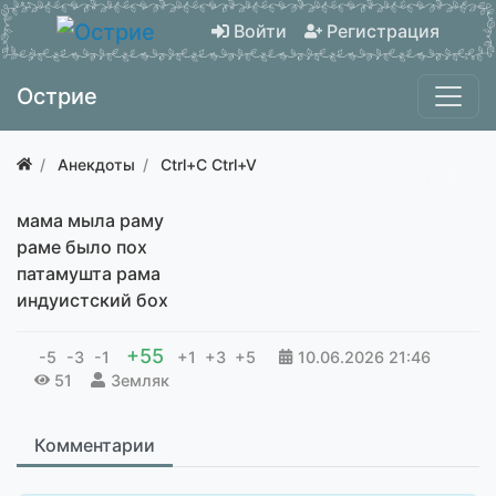
Войти
Регистрация
Острие
Анекдоты
Ctrl+C Ctrl+V
мама мыла раму
раме было пох
патамушта рама
индуистский бох
+55
-5
-3
-1
+1
+3
+5
10.06.2026
21:46
51
Земляк
Комментарии