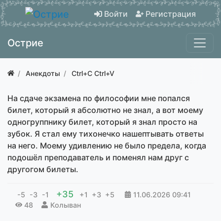
Войти
Регистрация
Острие
Анекдоты
Ctrl+C Ctrl+V
На сдаче экзамена по философии мне попался
билет, который я абсолютно не знал, а вот моему
одногруппнику билет, который я знал просто на
зубок. Я стал ему тихонечко нашептывать ответы
на него. Моему удивлению не было предела, когда
подошёл преподаватель и поменял нам друг с
другогом билеты.
+35
-5
-3
-1
+1
+3
+5
11.06.2026
09:41
48
Колыван