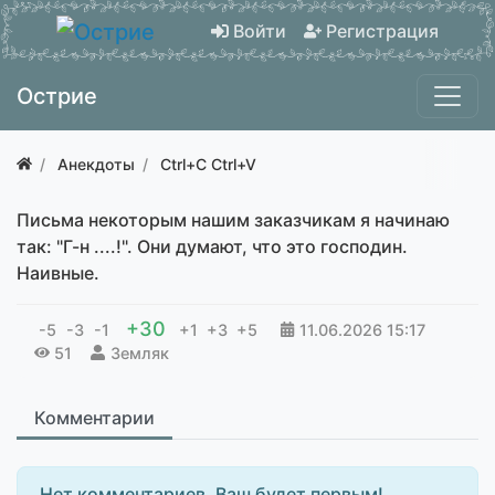
Войти
Регистрация
Острие
Анекдоты
Ctrl+C Ctrl+V
Письма некоторым нашим заказчикам я начинаю
так: "Г-н ....!". Они думают, что это господин.
Наивные.
+30
-5
-3
-1
+1
+3
+5
11.06.2026
15:17
51
Земляк
Комментарии
Нет комментариев. Ваш будет первым!